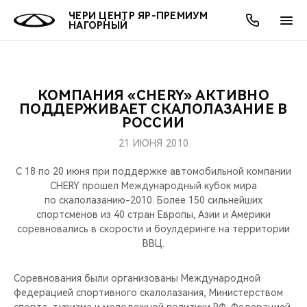
ЧЕРИ ЦЕНТР ЯР-ПРЕМИУМ
НАГОРНЫЙ
КОМПАНИЯ «CHERY» АКТИВНО
ОНЛАЙН СЕРВИСЫ
ПОКУПАТЕЛЯМ
ВЛАДЕЛЬЦАМ
О КОМПАНИИ
МИР CHERY
МОДЕЛИ
АКЦИИ
ПОДДЕРЖИВАЕТ СКАЛОЛАЗАНИЕ В
РОССИИ
ВЫБОР И ПОКУПКА
СЕРВИС
АКСЕССУАРЫ
ВЫГОДЫ И АКЦИИ
ВЫБОР И ПОКУПКА
О НАС
ВСЕ МОДЕЛИ
21 ИЮНЯ 2010
КРЕДИТ И СТРАХОВАНИЕ
ЗАПЧАСТИ И АКСЕССУАРЫ
О БРЕНДЕ
КРЕДИТ
МЫ В СОЦСЕТЯХ
С 18 по 20 июня при поддержке автомобильной компании
КРОССОВЕРЫ
CHERY прошел Международный кубок мира
по скалолазанию-2010. Более 150 сильнейших
ПОДДЕРЖКА
CHERY В СОЦСЕТЯХ
спортсменов из 40 стран Европы, Азии и Америки
СЕДАНЫ
соревновались в скорости и боулдеринге на территории
CHERY CONNECT
ЛЮДИ CHERY
ВВЦ.
НОВИНКИ
БЛАГОТВОРИТЕЛЬНОСТЬ
Соревнования были организованы Международной
федерацией спортивного скалолазания, Министерством