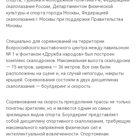
спорта, туризма и молодежной политики РФ, Федерацией
CHERY REMOTE
скалолазания России, Департаментом физической
культуры и спорта города Москвы, Федерацией
CHERY И СПОРТ
скалолазания г. Москвы при поддержке Правительства
Москвы.
НАШИ МЕРОПРИЯТИЯ
Специально для соревнований на территории
ВИДЕООБЗОРЫ
Всероссийского выставочного центра между павильоном
№ 1 и фонтаном «Дружба народов» был построен
комплекс скалодромов. Максимальная высота скалодрома
CHERY ДЛЯ ДЕТЕЙ
— 15 метров, ширина — 36 метров. Все они были
расположены на сцене и, на случай непогоды, накрыты
крышей. Соревнования состояли в двух дисциплинах
скалолазания — боулдеринг и скорость.
Соревнования на скорость преодоления трассы не только
понятны зрителям, но и являются одним из самых
зрелищных видов спорта. Боулдеринг представляет
собой дисциплину спортивного скалолазания, требующую
максимального напряжения физических сил и
интеллектуальной вовлеченности. Спортсменам