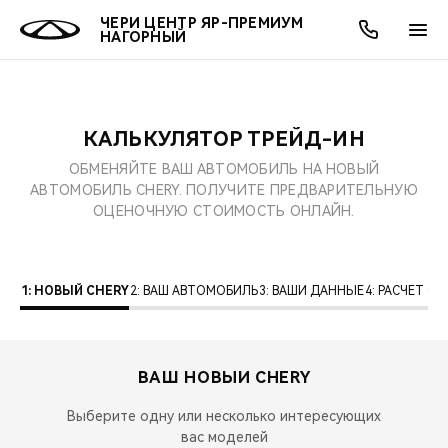
ЧЕРИ ЦЕНТР ЯР-ПРЕМИУМ
НАГОРНЫЙ
КАЛЬКУЛЯТОР ТРЕЙД-ИН
ОНЛАЙН СЕРВИСЫ
ПОКУПАТЕЛЯМ
ВЛАДЕЛЬЦАМ
О КОМПАНИИ
МИР CHERY
МОДЕЛИ
АКЦИИ
ОБМЕНЯЙТЕ ВАШ АВТОМОБИЛЬ НА НОВЫЙ
АВТОМОБИЛЬ CHERY. ПОЛУЧИТЕ ПРЕДВАРИТЕЛЬНУЮ
ВЫБОР И ПОКУПКА
СЕРВИС
АКСЕССУАРЫ
ВЫГОДЫ И АКЦИИ
ВЫБОР И ПОКУПКА
О НАС
ВСЕ МОДЕЛИ
ОЦЕНОЧНУЮ СТОИМОСТЬ ОНЛАЙН.
КРЕДИТ И СТРАХОВАНИЕ
ЗАПЧАСТИ И АКСЕССУАРЫ
О БРЕНДЕ
КРЕДИТ
МЫ В СОЦСЕТЯХ
КРОССОВЕРЫ
1: НОВЫЙ CHERY
2: ВАШ АВТОМОБИЛЬ
3: ВАШИ ДАННЫЕ
4: РАСЧЕТ 
ПОДДЕРЖКА
CHERY В СОЦСЕТЯХ
СЕДАНЫ
CHERY CONNECT
ЛЮДИ CHERY
ВАШ НОВЫЙ
CHERY
НОВИНКИ
БЛАГОТВОРИТЕЛЬНОСТЬ
Выберите одну или несколько интересующих
вас моделей