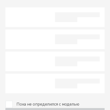
CHERY REMOTE
CHERY И СПОРТ
НАШИ МЕРОПРИЯТИЯ
ВИДЕООБЗОРЫ
CHERY ДЛЯ ДЕТЕЙ
Пока не определился с моделью