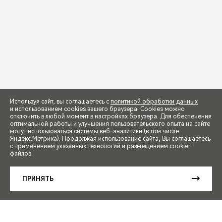
Используя сайт, вы соглашаетесь с
политикой обработки данных
и использованием cookies вашего браузера. Cookies можно
отключить в любой момент в настройках браузера. Для обеспечения
оптимальной работы и улучшения пользовательского опыта на сайте
могут использоваться системы веб-аналитики (в том числе
СПЕЦПРЕДЛОЖЕНИЯ
Яндекс.Метрика). Продолжая использование сайта, Вы соглашаетесь
с применением указанных технологий и размещением cookie-
файлов.
ЗАПИСЬ НА ТЕСТ-ДРАЙВ
ПРИНЯТЬ
РАСЧЕТ КРЕДИТА