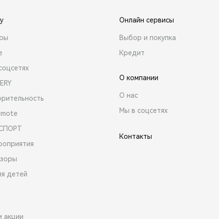
y
Онлайн сервисы
ары
Выбор и покупка
е
Кредит
соцсетях
О компании
ERY
О нас
орительность
Мы в соцсетях
emote
 СПОРТ
Контакты
роприятия
зоры
ля детей
и акции