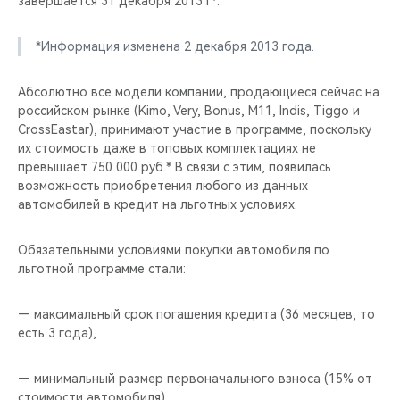
завершается 31 декабря 2013 г*.
CHERY REMOTE
*Информация изменена 2 декабря 2013 года.
CHERY И СПОРТ
Абсолютно все модели компании, продающиеся сейчас на
НАШИ МЕРОПРИЯТИЯ
российском рынке (Kimo, Very, Bonus, M11, Indis, Tiggo и
CrossEastar), принимают участие в программе, поскольку
ВИДЕООБЗОРЫ
их стоимость даже в топовых комплектациях не
превышает 750 000 руб.* В связи с этим, появилась
CHERY ДЛЯ ДЕТЕЙ
возможность приобретения любого из данных
автомобилей в кредит на льготных условиях.
Обязательными условиями покупки автомобиля по
льготной программе стали:
— максимальный срок погашения кредита (36 месяцев, то
есть 3 года),
— минимальный размер первоначального взноса (15% от
стоимости автомобиля).