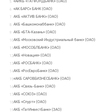
«АИКБ «ТАТФОНДБАНК» (ОАО)
«АК БАРС» БАНК (ОАО)
АКБ «АКТИВ БАНК» (ОАО)
АКБ «Башкомснаббанк» (ОАО)
АКБ «БТА-Казань» (ОАО)
АКБ «Московский Индустриальный банк» (ОАО)
АКБ «МОСОБЛБАНК» (ОАО)
АКБ «Новация» (ОАО)
АКБ «РОСБАНК» (ОАО)
АКБ «РосЕвроБанк» (ОАО)
«АКБ САРОВБИЗНЕСБАНК» (ОАО)
АКБ «Связь-Банк» (ОАО)
АКБ «СОЮЗ» (ОАО)
АКБ «Спурт» (ОАО)
АКБ «ТатИнвестБанк» (ЗАО)