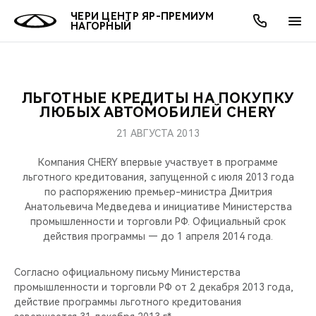
ЧЕРИ ЦЕНТР ЯР-ПРЕМИУМ
НАГОРНЫЙ
ЛЬГОТНЫЕ КРЕДИТЫ НА ПОКУПКУ
ОНЛАЙН СЕРВИСЫ
ПОКУПАТЕЛЯМ
ВЛАДЕЛЬЦАМ
О КОМПАНИИ
МИР CHERY
МОДЕЛИ
АКЦИИ
ЛЮБЫХ АВТОМОБИЛЕЙ CHERY
21 АВГУСТА 2013
ВЫБОР И ПОКУПКА
СЕРВИС
АКСЕССУАРЫ
ВЫГОДЫ И АКЦИИ
ВЫБОР И ПОКУПКА
О НАС
ВСЕ МОДЕЛИ
Компания CHERY впервые участвует в программе
КРЕДИТ И СТРАХОВАНИЕ
ЗАПЧАСТИ И АКСЕССУАРЫ
О БРЕНДЕ
КРЕДИТ
МЫ В СОЦСЕТЯХ
льготного кредитования, запущенной с июля 2013 года
КРОССОВЕРЫ
по распоряжению премьер-министра Дмитрия
Анатольевича Медведева и инициативе Министерства
ПОДДЕРЖКА
CHERY В СОЦСЕТЯХ
промышленности и торговли РФ. Официальный срок
СЕДАНЫ
действия программы — до 1 апреля 2014 года.
CHERY CONNECT
ЛЮДИ CHERY
НОВИНКИ
Согласно официальному письму Министерства
БЛАГОТВОРИТЕЛЬНОСТЬ
промышленности и торговли РФ от 2 декабря 2013 года,
действие программы льготного кредитования