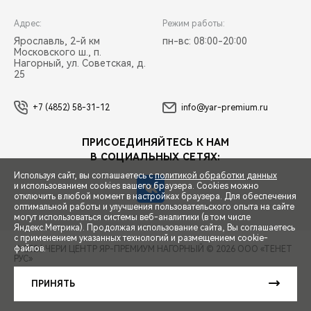
Адрес:
Режим работы:
Ярославль, 2-й км
пн-вс: 08:00-20:00
Московского ш., п.
Нагорный, ул. Советская, д.
25
+7 (4852) 58-31-12
info@yar-premium.ru
ПРИСОЕДИНЯЙТЕСЬ К НАМ
В СОЦИАЛЬНЫХ СЕТЯХ:
Используя сайт, вы соглашаетесь с
политикой обработки данных
и использованием cookies вашего браузера. Cookies можно
отключить в любой момент в настройках браузера. Для обеспечения
оптимальной работы и улучшения пользовательского опыта на сайте
могут использоваться системы веб-аналитики (в том числе
СПЕЦПРЕДЛОЖЕНИЯ
Яндекс.Метрика). Продолжая использование сайта, Вы соглашаетесь
с применением указанных технологий и размещением cookie-
файлов.
© 2026 ЧЕРИ ЦЕНТР ЯР-ПРЕМИУМ НАГОРНЫЙ
© 2026 ООО «ТЕНЕТ
РУС»
ЗАПИСЬ НА ТЕСТ-ДРАЙВ
ПРАВОВАЯ ИНФОРМАЦИЯ
КОНТАКТЫ
КЛИЕНТСКАЯ ПОДДЕРЖКА
ПРИНЯТЬ
Сделано в ПЕРКС
РАСЧЕТ КРЕДИТА