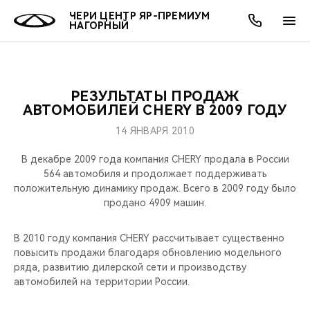
ЧЕРИ ЦЕНТР ЯР-ПРЕМИУМ
НАГОРНЫЙ
РЕЗУЛЬТАТЫ ПРОДАЖ
ОНЛАЙН СЕРВИСЫ
ПОКУПАТЕЛЯМ
ВЛАДЕЛЬЦАМ
О КОМПАНИИ
МИР CHERY
МОДЕЛИ
АКЦИИ
АВТОМОБИЛЕЙ CHERY В 2009 ГОДУ
14 ЯНВАРЯ 2010
ВЫБОР И ПОКУПКА
СЕРВИС
АКСЕССУАРЫ
ВЫГОДЫ И АКЦИИ
ВЫБОР И ПОКУПКА
О НАС
ВСЕ МОДЕЛИ
В декабре 2009 года компания CHERY продала в России
КРЕДИТ И СТРАХОВАНИЕ
ЗАПЧАСТИ И АКСЕССУАРЫ
О БРЕНДЕ
КРЕДИТ
МЫ В СОЦСЕТЯХ
564 автомобиля и продолжает поддерживать
КРОССОВЕРЫ
положительную динамику продаж. Всего в 2009 году было
продано 4909 машин.
ПОДДЕРЖКА
CHERY В СОЦСЕТЯХ
СЕДАНЫ
В 2010 году компания CHERY рассчитывает существенно
CHERY CONNECT
ЛЮДИ CHERY
повысить продажи благодаря обновлению модельного
НОВИНКИ
ряда, развитию дилерской сети и производству
БЛАГОТВОРИТЕЛЬНОСТЬ
автомобилей на территории России.