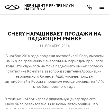
ЧЕРИ ЦЕНТР ЯР-ПРЕМИУМ
НАГОРНЫЙ
CHERY НАРАЩИВАЕТ ПРОДАЖИ НА
ОНЛАЙН СЕРВИСЫ
ПОКУПАТЕЛЯМ
ВЛАДЕЛЬЦАМ
О КОМПАНИИ
МИР CHERY
МОДЕЛИ
АКЦИИ
ПАДАЮЩЕМ РЫНКЕ
11 ДЕКАБРЯ 2014
ВЫБОР И ПОКУПКА
СЕРВИС
АКСЕССУАРЫ
ВЫГОДЫ И АКЦИИ
ВЫБОР И ПОКУПКА
О НАС
ВСЕ МОДЕЛИ
В ноябре 2014 года продажи автомобилей Chery выросли
КРЕДИТ И СТРАХОВАНИЕ
ЗАПЧАСТИ И АКСЕССУАРЫ
О БРЕНДЕ
КРЕДИТ
МЫ В СОЦСЕТЯХ
на 12% по сравнению с аналогичным периодом прошлого
КРОССОВЕРЫ
года. Это случилось на фоне падающего рынка: согласно
статистике Комитета автопроизводителей Ассоциации
ПОДДЕРЖКА
CHERY В СОЦСЕТЯХ
европейского бизнеса (АЕБ), уровень продаж
СЕДАНЫ
автомобилей в России в прошлом месяце снизился на 1,1%
CHERY CONNECT
ЛЮДИ CHERY
к ноябрю прошлого года.
НОВИНКИ
БЛАГОТВОРИТЕЛЬНОСТЬ
В течение ноября через официальную дилерскую сеть
Chery было реализовано 1418 новых автомобилей. Это