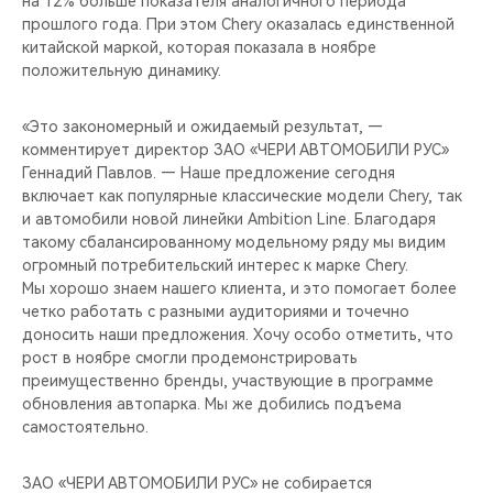
на 12% больше показателя аналогичного периода
CHERY REMOTE
прошлого года. При этом Chery оказалась единственной
китайской маркой, которая показала в ноябре
CHERY И СПОРТ
положительную динамику.
НАШИ МЕРОПРИЯТИЯ
«Это закономерный и ожидаемый результат, —
комментирует директор ЗАО «ЧЕРИ АВТОМОБИЛИ РУС»
ВИДЕООБЗОРЫ
Геннадий Павлов. — Наше предложение сегодня
включает как популярные классические модели Chery, так
и автомобили новой линейки Ambition Line. Благодаря
CHERY ДЛЯ ДЕТЕЙ
такому сбалансированному модельному ряду мы видим
огромный потребительский интерес к марке Chery.
Мы хорошо знаем нашего клиента, и это помогает более
четко работать с разными аудиториями и точечно
доносить наши предложения. Хочу особо отметить, что
рост в ноябре смогли продемонстрировать
преимущественно бренды, участвующие в программе
обновления автопарка. Мы же добились подъема
самостоятельно.
ЗАО «ЧЕРИ АВТОМОБИЛИ РУС» не собирается