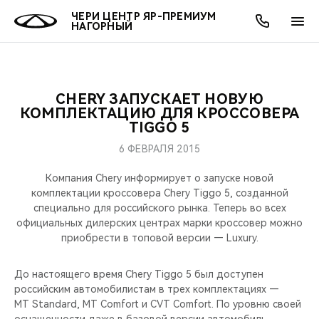
ЧЕРИ ЦЕНТР ЯР-ПРЕМИУМ
НАГОРНЫЙ
CHERY ЗАПУСКАЕТ НОВУЮ
ОНЛАЙН СЕРВИСЫ
ПОКУПАТЕЛЯМ
ВЛАДЕЛЬЦАМ
О КОМПАНИИ
МИР CHERY
МОДЕЛИ
АКЦИИ
КОМПЛЕКТАЦИЮ ДЛЯ КРОССОВЕРА
TIGGO 5
ВЫБОР И ПОКУПКА
СЕРВИС
АКСЕССУАРЫ
ВЫГОДЫ И АКЦИИ
ВЫБОР И ПОКУПКА
О НАС
ВСЕ МОДЕЛИ
6 ФЕВРАЛЯ 2015
КРЕДИТ И СТРАХОВАНИЕ
ЗАПЧАСТИ И АКСЕССУАРЫ
О БРЕНДЕ
КРЕДИТ
МЫ В СОЦСЕТЯХ
Компания Chery информирует о запуске новой
КРОССОВЕРЫ
комплектации кроссовера Chery Tiggo 5, созданной
специально для российского рынка. Теперь во всех
ПОДДЕРЖКА
CHERY В СОЦСЕТЯХ
официальных дилерских центрах марки кроссовер можно
СЕДАНЫ
приобрести в топовой версии — Luxury.
CHERY CONNECT
ЛЮДИ CHERY
НОВИНКИ
До настоящего время Chery Tiggo 5 был доступен
БЛАГОТВОРИТЕЛЬНОСТЬ
российским автомобилистам в трех комплектациях —
MT Standard, MT Comfort и CVT Comfort. По уровню своей