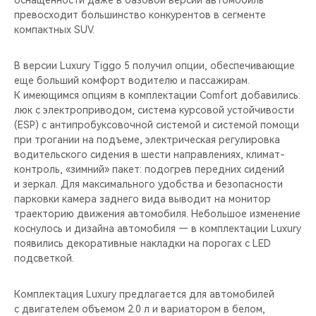
оснащенности даже в базовой версии автомобиль
CHERY REMOTE
превосходит большинство конкурентов в сегменте
компактных SUV.
CHERY И СПОРТ
В версии Luxury Tiggo 5 получил опции, обеспечивающие
НАШИ МЕРОПРИЯТИЯ
еще больший комфорт водителю и пассажирам.
К имеющимся опциям в комплектации Comfort добавились:
ВИДЕООБЗОРЫ
люк c электроприводом, система курсовой устойчивости
(ESP) с антипробуксовочной системой и системой помощи
при трогании на подъеме, электрическая регулировка
CHERY ДЛЯ ДЕТЕЙ
водительского сидения в шести направлениях, климат-
контроль, «зимний» пакет: подогрев передних сидений
и зеркал. Для максимального удобства и безопасности
парковки камера заднего вида выводит на монитор
траекторию движения автомобиля. Небольшое изменение
коснулось и дизайна автомобиля — в комплектации Luxury
появились декоративные накладки на порогах с LED
подсветкой.
Комплектация Luxury предлагается для автомобилей
с двигателем объемом 2.0 л и вариатором в белом,