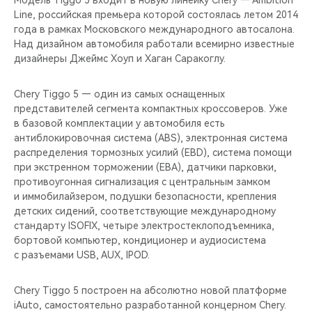
Модель Tiggo 5 входит в новую линейку Chery — Ambition
Line, российская премьера которой состоялась летом 2014
года в рамках Московского международного автосалона.
Над дизайном автомобиля работали всемирно известные
дизайнеры Джеймс Хоуп и Хаган Саракоглу.
Chery Tiggo 5 — один из самых оснащенных
представителей сегмента компактных кроссоверов. Уже
в базовой комплектации у автомобиля есть
антиблокировочная система (ABS), электронная система
распределения тормозных усилий (EBD), система помощи
при экстренном торможении (EBA), датчики парковки,
противоугонная сигнализация с центральным замком
и иммобилайзером, подушки безопасности, крепления
детских сидений, соответствующие международному
стандарту ISOFIX, четыре электростеклоподъемника,
бортовой компьютер, кондиционер и аудиосистема
с разъемами USB, AUX, IPOD.
Chery Tiggo 5 построен на абсолютно новой платформе
iAuto, самостоятельно разработанной концерном Chery.