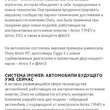
CHERY REMOTE
агрегатов, которая объединяет в себе традиционные и
новые технологии. Она призвана продемонстрировать
CHERY И СПОРТ
мировому сообществу научно-технические достижения и
возможности компании Chery, она была применена при
создании двух новых моделей, работающих на
НАШИ МЕРОПРИЯТИЯ
альтернативных источниках энергии - Arrizo 7 PHEV и
Arrizo 3 EV, а также в концепте @Ant3.
ВИДЕООБЗОРЫ
На автосалоне состоялась мировая премьера универсала
CHERY ДЛЯ ДЕТЕЙ
Chery Arrizo M7, кроссовера Tiggo 5 с новым
турбированным двигателем и презентация двух концепт-
каров - Arrizo 5 и @Ant3.
СИСТЕМА IPOWER: АВТОМОБИЛИ БУДУЩЕГО
УЖЕ СЕЙЧАС
В активно развивающейся сфере производства
автомобилей, работающих на альтернативных источниках
энергии, Chery не собирается уступать конкурентам.
Компания разработала две модели - гибридный
автомобиль с подзарядкой от электросети Arrizo 7 PHEV и
электромобиль на аккумуляторных источниках питания