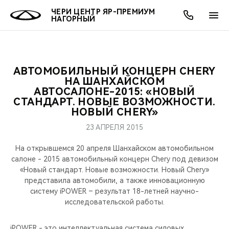
ЧЕРИ ЦЕНТР ЯР-ПРЕМИУМ
НАГОРНЫЙ
АВТОМОБИЛЬНЫЙ КОНЦЕРН CHERY
ОНЛАЙН СЕРВИСЫ
ПОКУПАТЕЛЯМ
ВЛАДЕЛЬЦАМ
О КОМПАНИИ
МИР CHERY
МОДЕЛИ
АКЦИИ
НА ШАНХАЙСКОМ
АВТОСАЛОНЕ-2015: «НОВЫЙ
СТАНДАРТ. НОВЫЕ ВОЗМОЖНОСТИ.
ВЫБОР И ПОКУПКА
СЕРВИС
АКСЕССУАРЫ
ВЫГОДЫ И АКЦИИ
ВЫБОР И ПОКУПКА
О НАС
ВСЕ МОДЕЛИ
НОВЫЙ CHERY»
КРЕДИТ И СТРАХОВАНИЕ
ЗАПЧАСТИ И АКСЕССУАРЫ
О БРЕНДЕ
КРЕДИТ
МЫ В СОЦСЕТЯХ
23 АПРЕЛЯ 2015
КРОССОВЕРЫ
На открывшемся 20 апреля Шанхайском автомобильном
ПОДДЕРЖКА
CHERY В СОЦСЕТЯХ
салоне - 2015 автомобильный концерн Chery под девизом
СЕДАНЫ
«Новый стандарт. Новые возможности. Новый Chery»
CHERY CONNECT
ЛЮДИ CHERY
представила автомобили, а также инновационную
систему iPOWER – результат 18-летней научно-
НОВИНКИ
исследовательской работы.
БЛАГОТВОРИТЕЛЬНОСТЬ
iPOWER - это интеллектуальная система силовых