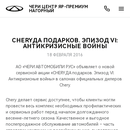
ЧЕРИ ЦЕНТР ЯР-ПРЕМИУМ
НАГОРНЫЙ
CHERYДА ПОДАРКОВ. ЭПИЗОД VI:
ОНЛАЙН СЕРВИСЫ
ПОКУПАТЕЛЯМ
ВЛАДЕЛЬЦАМ
О КОМПАНИИ
МИР CHERY
МОДЕЛИ
АКЦИИ
АНТИКРИЗИСНЫЕ ВОЙНЫ
18 ФЕВРАЛЯ 2016
ВЫБОР И ПОКУПКА
СЕРВИС
АКСЕССУАРЫ
ВЫГОДЫ И АКЦИИ
ВЫБОР И ПОКУПКА
О НАС
ВСЕ МОДЕЛИ
АО «ЧЕРИ АВТОМОБИЛИ РУС» объявляет о новой
КРЕДИТ И СТРАХОВАНИЕ
ЗАПЧАСТИ И АКСЕССУАРЫ
О БРЕНДЕ
КРЕДИТ
МЫ В СОЦСЕТЯХ
сервисной акции «CHERYДА подарков. Эпизод VI:
КРОССОВЕРЫ
Антикризисные войны» в салонах официальных дилеров
Chery.
ПОДДЕРЖКА
CHERY В СОЦСЕТЯХ
СЕДАНЫ
Chery делает сервис доступнее, чтобы клиенты могли
CHERY CONNECT
ЛЮДИ CHERY
провести весь комплекс необходимых профилактических
НОВИНКИ
и сервисных работ перед началом долгожданного
БЛАГОТВОРИТЕЛЬНОСТЬ
весенне-летнего сезона. Качественное и выгодное
послепродажное обслуживание автомобилей – часть