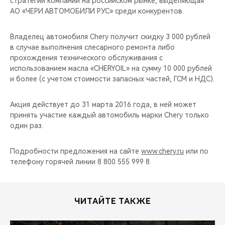
стратегии компании на российском рынке, выделяющая
CHERY REMOTE
АО «ЧЕРИ АВТОМОБИЛИ РУС» среди конкурентов.
CHERY И СПОРТ
Владелец автомобиля Chery получит скидку 3 000 рублей
в случае выполнения слесарного ремонта либо
НАШИ МЕРОПРИЯТИЯ
прохождения технического обслуживания с
использованием масла «CHERYOIL» на сумму 10 000 рублей
ВИДЕООБЗОРЫ
и более (с учетом стоимости запасных частей, ГСМ и НДС).
CHERY ДЛЯ ДЕТЕЙ
Акция действует до 31 марта 2016 года, в ней может
принять участие каждый автомобиль марки Chery только
один раз.
Подробности предложения на сайте
www.chery.ru
или по
телефону горячей линии 8 800 555 999 8.
ЧИТАЙТЕ ТАКЖЕ