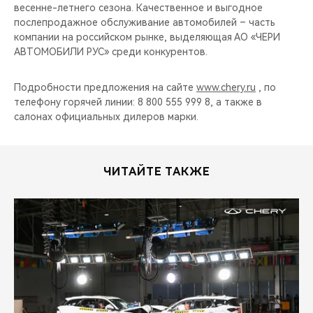
CHERY REMOTE
весенне-летнего сезона. Качественное и выгодное
послепродажное обслуживание автомобилей – часть
компании на российском рынке, выделяющая АО «ЧЕРИ
CHERY И СПОРТ
АВТОМОБИЛИ РУС» среди конкурентов.
НАШИ МЕРОПРИЯТИЯ
Подробности предложения на сайте
www.chery.ru
, по
телефону горячей линии: 8 800 555 999 8, а также в
ВИДЕООБЗОРЫ
салонах официальных дилеров марки.
CHERY ДЛЯ ДЕТЕЙ
ЧИТАЙТЕ ТАКЖЕ