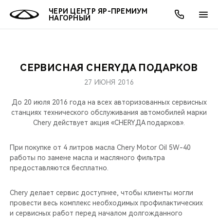
ЧЕРИ ЦЕНТР ЯР-ПРЕМИУМ
НАГОРНЫЙ
СЕРВИСНАЯ CHERYДА ПОДАРКОВ
ОНЛАЙН СЕРВИСЫ
ПОКУПАТЕЛЯМ
ВЛАДЕЛЬЦАМ
О КОМПАНИИ
МИР CHERY
МОДЕЛИ
АКЦИИ
27 ИЮНЯ 2016
ВЫБОР И ПОКУПКА
СЕРВИС
АКСЕССУАРЫ
ВЫГОДЫ И АКЦИИ
ВЫБОР И ПОКУПКА
О НАС
ВСЕ МОДЕЛИ
До 20 июля 2016 года на всех авторизованных сервисных
станциях технического обслуживания автомобилей марки
КРЕДИТ И СТРАХОВАНИЕ
ЗАПЧАСТИ И АКСЕССУАРЫ
О БРЕНДЕ
КРЕДИТ
МЫ В СОЦСЕТЯХ
Chery действует акция «CHERYДА подарков».
КРОССОВЕРЫ
ПОДДЕРЖКА
CHERY В СОЦСЕТЯХ
При покупке от 4 литров масла Chery Motor Oil 5W-40
СЕДАНЫ
работы по замене масла и масляного фильтра
предоставляются бесплатно.
CHERY CONNECT
ЛЮДИ CHERY
НОВИНКИ
Chery делает сервис доступнее, чтобы клиенты могли
БЛАГОТВОРИТЕЛЬНОСТЬ
провести весь комплекс необходимых профилактических
и сервисных работ перед началом долгожданного