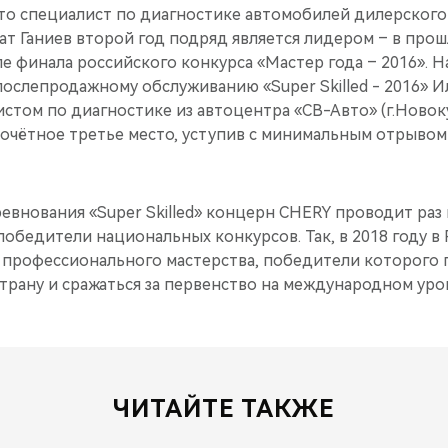
что специалист по диагностике автомобилей дилерског
т Ганиев второй год подряд является лидером – в прош
апе финала российского конкурса «Мастер года – 2016».
ослепродажному обслуживанию «Super Skilled - 2016» И
истом по диагностике из автоцентра «СВ-Авто» (г.Ново
почётное третье место, уступив с минимальным отрывом
нования «Super Skilled» концерн CHERY проводит раз в
обедители национальных конкурсов. Так, в 2018 году в 
 профессионального мастерства, победители которого 
трану и сражаться за первенство на международном уро
ЧИТАЙТЕ ТАКЖЕ