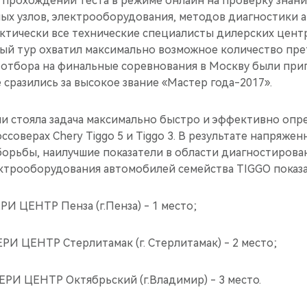
 прохождении теста в режиме онлайн на проверку знани
ых узлов, электрооборудования, методов диагностики а
ктически все технические специалисты дилерских центр
вый тур охватил максимально возможное количество пре
о отбора на финальные соревнования в Москву были при
 сразились за высокое звание «Мастер года-2017».
и стояла задача максимально быстро и эффективно опр
ссоверах Chery Tiggo 5 и Tiggo 3. В результате напряжен
орьбы, наилучшие показатели в области диагностирован
ктрооборудования автомобилей семейства TIGGO показа
РИ ЦЕНТР Пенза (г.Пенза) - 1 место;
РИ ЦЕНТР Стерлитамак (г. Стерлитамак) - 2 место;
ЕРИ ЦЕНТР Октябрьский (г.Владимир) - 3 место.