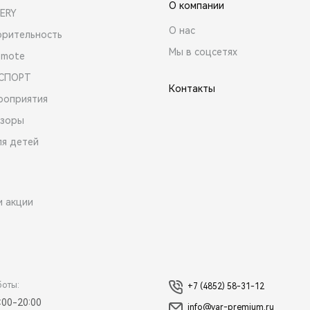
О компании
ERY
О нас
орительность
Мы в соцсетях
emote
 СПОРТ
Контакты
роприятия
зоры
ля детей
и акции
боты:
+7 (4852) 58-31-12
:00-20:00
info@yar-premium.ru