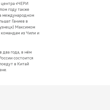
о центра «ЧЕРИ
лом году также
 На международном
льшат Ганиев в
кузнецк) Максимом
 командам из Чили и
 два года, в нём
России состоится
поедут в Китай
вне.