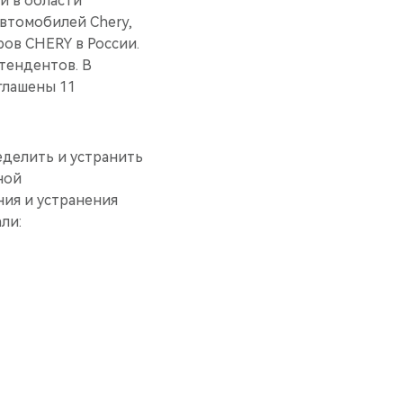
й в области
втомобилей Chery,
ов CHERY в России.
тендентов. В
глашены 11
еделить и устранить
ной
ия и устранения
ли: