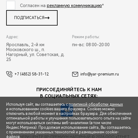
Согласен на
рекламную коммуникацию
*
ПОДПИСАТЬСЯ
Адрес:
Режим работы:
Ярославль, 2-й км
пн-вс: 08:00-20:00
Московского ш., п.
Нагорный, ул. Советская, д.
25
+7 (4852) 58-31-12
info@yar-premium.ru
ПРИСОЕДИНЯЙТЕСЬ К НАМ
В СОЦИАЛЬНЫХ СЕТЯХ:
Используя сайт, вы соглашаетесь с
политикой обработки данных
и использованием cookies вашего браузера. Cookies можно
отключить в любой момент в настройках браузера. Для обеспечения
оптимальной работы и улучшения пользовательского опыта на сайте
могут использоваться системы веб-аналитики (в том числе
СПЕЦПРЕДЛОЖЕНИЯ
Яндекс.Метрика). Продолжая использование сайта, Вы соглашаетесь
с применением указанных технологий и размещением cookie-
файлов.
© 2026 ЧЕРИ ЦЕНТР ЯР-ПРЕМИУМ НАГОРНЫЙ
© 2026 ООО «ТЕНЕТ