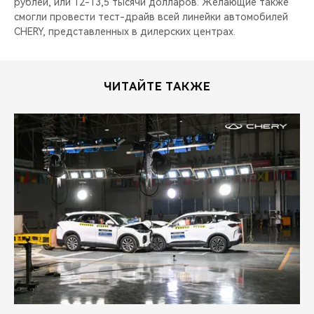
CHERY REMOTE
рублей, или 12-13,5 тысячи долларов. Желающие также
смогли провести тест-драйв всей линейки автомобилей
CHERY, представленных в дилерских центрах.
CHERY И СПОРТ
НАШИ МЕРОПРИЯТИЯ
ЧИТАЙТЕ ТАКЖЕ
ВИДЕООБЗОРЫ
CHERY ДЛЯ ДЕТЕЙ