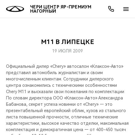
ЧЕРИ ЦЕНТР ЯР-ПРЕМИУМ
НАГОРНЫЙ
М11 В ЛИПЕЦКЕ
ОНЛАЙН СЕРВИСЫ
ПОКУПАТЕЛЯМ
ВЛАДЕЛЬЦАМ
О КОМПАНИИ
МИР CHERY
МОДЕЛИ
АКЦИИ
19 ИЮЛЯ 2009
ВЫБОР И ПОКУПКА
СЕРВИС
АКСЕССУАРЫ
ВЫГОДЫ И АКЦИИ
ВЫБОР И ПОКУПКА
О НАС
ВСЕ МОДЕЛИ
Официальный дилер «Chery» автосалон «Клаксон-Авто»
представил автомобиль журналистам и своим
КРЕДИТ И СТРАХОВАНИЕ
ЗАПЧАСТИ И АКСЕССУАРЫ
О БРЕНДЕ
КРЕДИТ
МЫ В СОЦСЕТЯХ
КРОССОВЕРЫ
многочисленным клиентам. Сотрудники дилерского
центра ознакомились с техническими особенностями
ПОДДЕРЖКА
CHERY В СОЦСЕТЯХ
Chery M11 и высказали свои пожелания по комплектации
СЕДАНЫ
По словам директора ООО «Клаксон-Авто» Александра
Бабанова, секрет успеха новинки от «Chery» — это
CHERY CONNECT
ЛЮДИ CHERY
презентабельный европейский облик, кузов из стального
НОВИНКИ
листа повышенной прочности, отличные технические
БЛАГОТВОРИТЕЛЬНОСТЬ
характеристики, высокое качество отделки, максимальная
комплектация и демократичная цена — от 400-450 тысяч