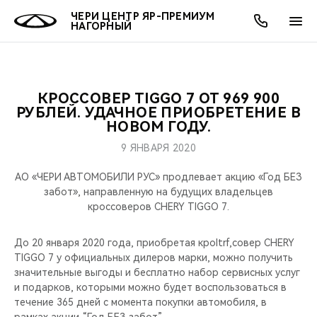
ЧЕРИ ЦЕНТР ЯР-ПРЕМИУМ
НАГОРНЫЙ
КРОССОВЕР TIGGO 7 ОТ 969 900
ОНЛАЙН СЕРВИСЫ
ПОКУПАТЕЛЯМ
ВЛАДЕЛЬЦАМ
О КОМПАНИИ
МИР CHERY
МОДЕЛИ
АКЦИИ
РУБЛЕЙ. УДАЧНОЕ ПРИОБРЕТЕНИЕ В
НОВОМ ГОДУ.
ВЫБОР И ПОКУПКА
СЕРВИС
АКСЕССУАРЫ
ВЫГОДЫ И АКЦИИ
ВЫБОР И ПОКУПКА
О НАС
ВСЕ МОДЕЛИ
9 ЯНВАРЯ 2020
КРЕДИТ И СТРАХОВАНИЕ
ЗАПЧАСТИ И АКСЕССУАРЫ
О БРЕНДЕ
КРЕДИТ
МЫ В СОЦСЕТЯХ
АО «ЧЕРИ АВТОМОБИЛИ РУС» продлевает акцию «Год БЕЗ
КРОССОВЕРЫ
забот», направленную на будущих владельцев
кроссоверов CHERY TIGGO 7.
ПОДДЕРЖКА
CHERY В СОЦСЕТЯХ
СЕДАНЫ
До 20 января 2020 года, приобретая кроltrf,совер CHERY
CHERY CONNECT
ЛЮДИ CHERY
TIGGO 7 у официальных дилеров марки, можно получить
НОВИНКИ
значительные выгоды и бесплатно набор сервисных услуг
БЛАГОТВОРИТЕЛЬНОСТЬ
и подарков, которыми можно будет воспользоваться в
течение 365 дней с момента покупки автомобиля, в