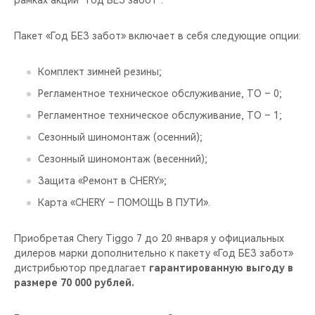
рамках акции “Год БЕЗ забот”.
CHERY REMOTE
Пакет «Год БЕЗ забот» включает в себя следующие опции:
CHERY И СПОРТ
Комплект зимней резины;
НАШИ МЕРОПРИЯТИЯ
Регламентное техническое обслуживание, ТО – 0;
ВИДЕООБЗОРЫ
Регламентное техническое обслуживание, ТО – 1;
Сезонный шиномонтаж (осенний);
CHERY ДЛЯ ДЕТЕЙ
Сезонный шиномонтаж (весенний);
Защита «Ремонт в CHERY»;
Карта «CHERY – ПОМОЩЬ В ПУТИ».
Приобретая Chery Tiggo 7 до 20 января у официальных
дилеров марки дополнительно к пакету «Год БЕЗ забот»
дистрибьютор предлагает
гарантированную выгоду в
размере 70 000 рублей.