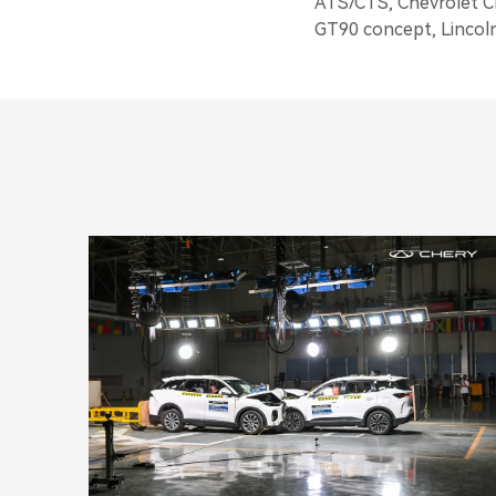
ATS/CTS, Chevrolet Cr
GT90 concept, Lincoln