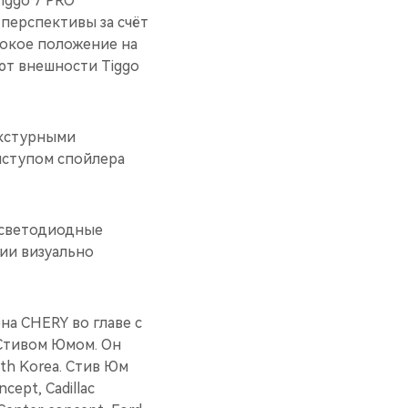
iggo 7 PRO
перспективы за счёт
сокое положение на
ют внешности Tiggo
екстурными
ыступом спойлера
 светодиодные
ии визуально
а CHERY во главе с
Стивом Юмом. Он
uth Korea. Стив Юм
cept, Cadillac