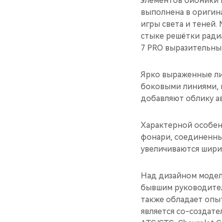
элементов бионики к
выполнена в оригин
игры света и теней
стыке решётки радиа
7 PRO выразительны
Ярко выраженные ли
боковыми линиями, 
добавляют облику а
Характерной особен
фонари, соединенные
увеличиваются шири
Над дизайном модел
бывшим руководител
также обладает опыто
является со-создател