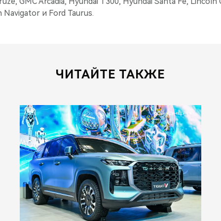
uze, GMC Arcadia, Hyundai T300, Hyundai Santa Fe, Lincoln
 Navigator и Ford Taurus.
ЧИТАЙТЕ ТАКЖЕ