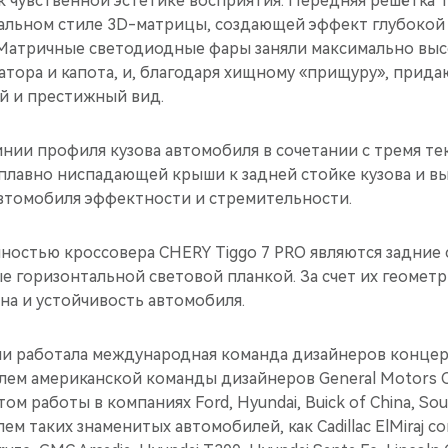
 чувственной эстетике восприятия. Передняя решётка T
альном стиле 3D-матрицы, создающей эффект глубокой 
. Матричные светодиодные фары заняли максимально вы
тора и капота, и, благодаря хищному «прищуру», прида
й и престижный вид.
нии профиля кузова автомобиля в сочетании с тремя т
плавно ниспадающей крыши к задней стойке кузова и в
втомобиля эффектности и стремительности.
ностью кроссовера CHERY Tiggo 7 PRO являются задние
 горизонтальной световой планкой. За счет их геометр
на и устойчивость автомобиля.
и работала международная команда дизайнеров концерн
ем американской команды дизайнеров General Motors 
м работы в компаниях Ford, Hyundai, Buick of China, So
ем таких знаменитых автомобилей, как Cadillac ElMiraj con