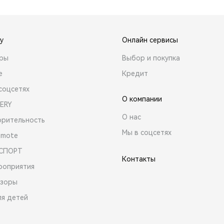
y
Онлайн сервисы
ары
Выбор и покупка
е
Кредит
соцсетях
О компании
ERY
О нас
орительность
Мы в соцсетях
emote
 СПОРТ
Контакты
роприятия
зоры
ля детей