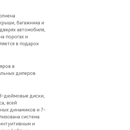
олнена
крыши, багажника и
 дверях автомобиля,
на порогах и
ляется в подарок
яров в
альных дилеров
8-дюймовые диски,
а, всей
ьных динамиков и 7-
лизована система
 интуитивным и