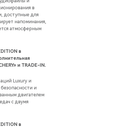
аудиофайлы и
ционирования в
и, доступные для
цирует напоминания,
ается атмосферным
DITION в
полнительная
CHERY» и TRADE-IN.
аций Luxury и
 безопасности и
ванным двигателем
едач с двумя
DITION в