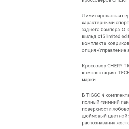
кроссоверов CHERY 
Лимитированная сер
характерными спорт
заднего бампера. О 
шильд «15 limited e
комплекте ковриков.
опция «Управление 
Кроссовер CHERY TI
комплектациях TECH
марки.
В TIGGO 4 комплек
полный «зимний паке
поверхности лобово
дюймовый цветной э
распознавания жест