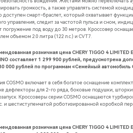
 безопасность вождения. Жестами можно переключать 
лировать громкость, а также управлять системой конди
о доступен смарт-браслет, который охватывает функци
о управления, следит за частотой пульса и сном, инди
т погружение под воду до 30 метров. Кроссовер оснащ
м объемом 2.0 литра (122 л.с.) и CVT7.
мендованная розничная цена CHERY TIGGO 4 LIMITED E
NO составляет 1 299 900 рублей, предусмотрена до
30 000 рублей по программам «Семейный автомобиль 
ия COSMO включает в себя богатое оснащение комплект
же дефлекторы для 2-го ряда, боковые подушки, шторки
запуск. Кроссоверы серии COSMO оснащаются турбиро
 л.с. и шестиступенчатой роботизированной коробкой пер
мендованная розничная цена CHERY TIGGO 4 LIMITED E