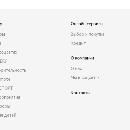
y
Онлайн сервисы
ары
Выбор и покупка
е
Кредит
соцсетях
О компании
ERY
О нас
орительность
Мы в соцсетях
emote
 СПОРТ
Контакты
роприятия
зоры
ля детей