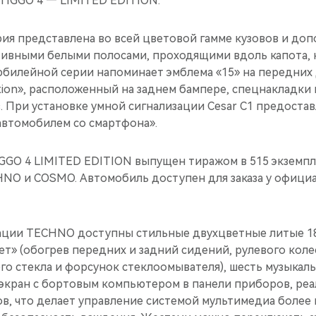
TIGGO 4 — LIMITED EDITION.
ия представлена во всей цветовой гамме кузовов и доп
ивными белыми полосами, проходящими вдоль капота, 
юбилейной серии напоминает эмблема «15» на передних
dition», расположенный на заднем бампере, спецнакладки 
 При установке умной сигнализации Cesar C1 предостав
автомобилем со смартфона».
GGO 4 LIMITED EDITION выпущен тиражом в 515 экземпл
NO и COSMO. Автомобиль доступен для заказа у офици
тации TECHNO доступны стильные двухцветные литые 1
т» (обогрев передних и задний сидений, рулевого колес
го стекла и форсунок стеклоомывателя), шесть музыкал
кран с бортовым компьютером в панели приборов, реа
ов, что делает управление системой мультимедиа более