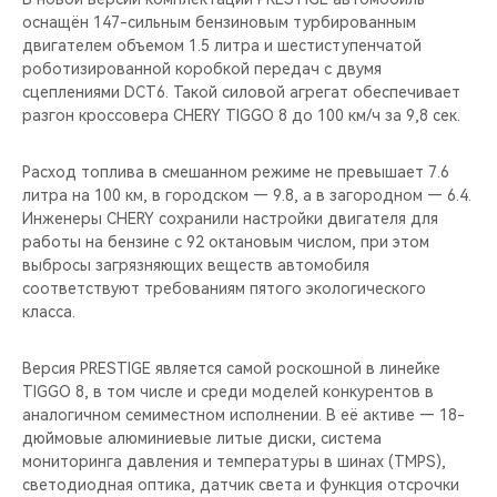
CHERY REMOTE
оснащён 147-сильным бензиновым турбированным
двигателем объемом 1.5 литра и шестиступенчатой
CHERY И СПОРТ
роботизированной коробкой передач с двумя
сцеплениями DCT6. Такой силовой агрегат обеспечивает
разгон кроссовера CHERY TIGGO 8 до 100 км/ч за 9,8 сек.
НАШИ МЕРОПРИЯТИЯ
Расход топлива в смешанном режиме не превышает 7.6
ВИДЕООБЗОРЫ
литра на 100 км, в городском — 9.8, а в загородном — 6.4.
Инженеры CHERY сохранили настройки двигателя для
CHERY ДЛЯ ДЕТЕЙ
работы на бензине с 92 октановым числом, при этом
выбросы загрязняющих веществ автомобиля
соответствуют требованиям пятого экологического
класса.
Версия PRESTIGE является самой роскошной в линейке
TIGGO 8, в том числе и среди моделей конкурентов в
аналогичном семиместном исполнении. В её активе — 18-
дюймовые алюминиевые литые диски, система
мониторинга давления и температуры в шинах (TMPS),
светодиодная оптика, датчик света и функция отсрочки