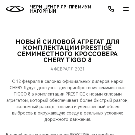
ЧЕРИ ЦЕНТР ЯР-ПРЕМИУМ
НАГОРНЫЙ
НОВЫЙ СИЛОВОЙ АГРЕГАТ ДЛЯ
ОНЛАЙН СЕРВИСЫ
ПОКУПАТЕЛЯМ
ВЛАДЕЛЬЦАМ
О КОМПАНИИ
МИР CHERY
МОДЕЛИ
АКЦИИ
КОМПЛЕКТАЦИИ PRESTIGE
СЕМИМЕСТНОГО КРОССОВЕРА
CHERY TIGGO 8
ВЫБОР И ПОКУПКА
СЕРВИС
АКСЕССУАРЫ
ВЫГОДЫ И АКЦИИ
ВЫБОР И ПОКУПКА
О НАС
ВСЕ МОДЕЛИ
4 ФЕВРАЛЯ 2021
КРЕДИТ И СТРАХОВАНИЕ
ЗАПЧАСТИ И АКСЕССУАРЫ
О БРЕНДЕ
КРЕДИТ
МЫ В СОЦСЕТЯХ
КРОССОВЕРЫ
С 12 февраля в салонах официальных дилеров марки
CHERY будут доступны для приобретения семиместные
ПОДДЕРЖКА
CHERY В СОЦСЕТЯХ
TIGGO 8 в комплектации PRESTIGE с новым силовым
СЕДАНЫ
агрегатом, который обеспечивает более быстрый разгон,
CHERY CONNECT
ЛЮДИ CHERY
экономный расход топлива и уменьшенный объём
выбросов в окружающую среду в реальных условиях
НОВИНКИ
дорожного движения.
БЛАГОТВОРИТЕЛЬНОСТЬ
В новой версии комплектации PRESTIGE автомобиль