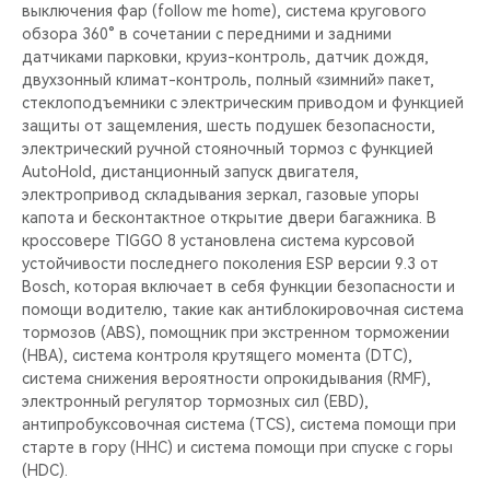
выключения фар (follow me home), система кругового
обзора 360° в сочетании с передними и задними
датчиками парковки, круиз-контроль, датчик дождя,
двухзонный климат-контроль, полный «зимний» пакет,
cтеклоподъемники с электрическим приводом и функцией
защиты от защемления, шесть подушек безопасности,
электрический ручной стояночный тормоз с функцией
AutoHold, дистанционный запуск двигателя,
электропривод складывания зеркал, газовые упоры
капота и бесконтактное открытие двери багажника. В
кроссовере TIGGO 8 установлена система курсовой
устойчивости последнего поколения ESP версии 9.3 от
Bosch, которая включает в себя функции безопасности и
помощи водителю, такие как антиблокировочная система
тормозов (ABS), помощник при экстренном торможении
(HBA), система контроля крутящего момента (DTC),
система снижения вероятности опрокидывания (RMF),
электронный регулятор тормозных сил (EBD),
антипробуксовочная система (TCS), система помощи при
старте в гору (HHC) и система помощи при спуске с горы
(HDC).