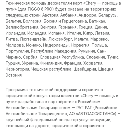
Техническая помощь держателям карт «Chery — помощь в
пути» (для TIGGO 8 PRO) будет оказана на территориях
следующих стран: Австрия, Албания, Андорра, Беларусь,
Бельгия, Болгария, Босния и Герцеговина, Ватикан,
Великобритания, Венгрия, Германия, Греция, Дания,
Ирландия, Исландия, Испания, Италия, Кипр, Латвия,
Литва, Лихтенштейн, Люксембург, Мальта, Марокко,
Молдова, Монако, Нидерланды, Норвегия, Польша,
Португалия, Республика Македония, Румыния, Сан-
Марино, Сербия, Словацкая Республика, Словения, Тунис,
Турция, Украина, Финляндия, Франция, Хорватия,
Черногория, Чешская республика, Швейцария, Швеция,
Эстония.
Программа технической поддержки и справочно-
юридической консультации клиентов «Chery — помощь в
пути» разработана в партнёрстве с Российским
Автомобильным Товариществом — РАТ. РАТ (Российское
Автомобильное Товарищество, АО «АВТОАССИСТАНС») –
крупнейший федеральный оператор услуг эвакуации,
техпомощи на дороге, юридической и справочно-