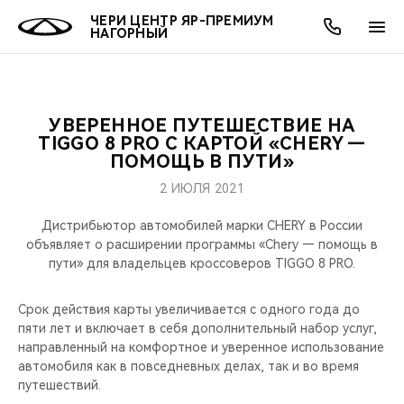
ЧЕРИ ЦЕНТР ЯР-ПРЕМИУМ
НАГОРНЫЙ
УВЕРЕННОЕ ПУТЕШЕСТВИЕ НА
ОНЛАЙН СЕРВИСЫ
ПОКУПАТЕЛЯМ
ВЛАДЕЛЬЦАМ
О КОМПАНИИ
МИР CHERY
МОДЕЛИ
АКЦИИ
TIGGO 8 PRO С КАРТОЙ «CHERY —
ПОМОЩЬ В ПУТИ»
ВЫБОР И ПОКУПКА
СЕРВИС
АКСЕССУАРЫ
ВЫГОДЫ И АКЦИИ
ВЫБОР И ПОКУПКА
О НАС
ВСЕ МОДЕЛИ
2 ИЮЛЯ 2021
КРЕДИТ И СТРАХОВАНИЕ
ЗАПЧАСТИ И АКСЕССУАРЫ
О БРЕНДЕ
КРЕДИТ
МЫ В СОЦСЕТЯХ
Дистрибьютор автомобилей марки CHERY в России
КРОССОВЕРЫ
объявляет о расширении программы «Chery — помощь в
пути» для владельцев кроссоверов TIGGO 8 PRO.
ПОДДЕРЖКА
CHERY В СОЦСЕТЯХ
СЕДАНЫ
Срок действия карты увеличивается с одного года до
CHERY CONNECT
ЛЮДИ CHERY
пяти лет и включает в себя дополнительный набор услуг,
НОВИНКИ
направленный на комфортное и уверенное использование
БЛАГОТВОРИТЕЛЬНОСТЬ
автомобиля как в повседневных делах, так и во время
путешествий.