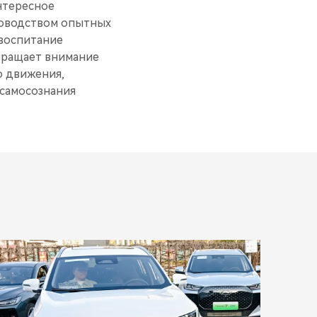
нтересное
ководством опытных
воспитание
обращает внимание
о движения,
 самосознания