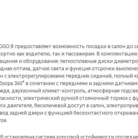
GO 8 предоставляет возможность посадки в салон до се
ортно как водителю, так и пассажирам. В комплектаци
ащения и оборудования: легкосплавные диски диаметро
ная оптика, датчик света и функция отсрочки выключен
н с электрорегулировками передних сидений, полный «
бзора 360° в сочетании с передними и задними датчикам
ождя, двухзонный климат-контроль, атмосферная подсве
пасности, электрический ручной стояночный тормоз с ф
ск двигателя, бесключевой доступ в салон, электропри
ивод задней двери с функцией бесконтактного открыва
ое.
 8 установлена система курсовой устойчивости последн