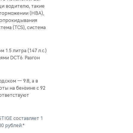
щи водителю, такие
 торможении (HBA),
и опрокидывания
тема (TCS), система
.5 литра (147 л.c.)
ями DCT6. Разгон
дском — 9.8, а в
ты на бензине с 92
оответствуют
TIGE составляет 1
0 рублей.*