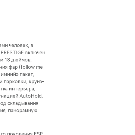
ми человек, в
ю PRESTIGE включен
м 18 дюймов,
ия фар (follow me
зимний» пакет,
и парковки, круиз-
тка интерьера,
ункцией AutoHold,
вод складывания
ния, панорамную
его поколения ESP