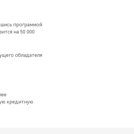
авшись программой
ится на 50 000
дущего обладателя
лее
ную кредитную