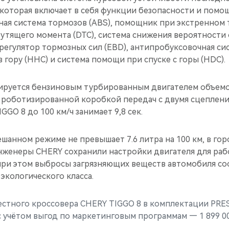
, которая включает в себя функции безопасности и помо
ная система тормозов (ABS), помощник при экстренном
рутящего момента (DTC), система снижения вероятност
регулятор тормозных сил (EBD), антипробуксовочная сис
 гору (HHC) и система помощи при спуске с горы (HDC).
руется бензиновым турбированным двигателем объемом 1
 роботизированной коробкой передач с двумя сцеплени
GGO 8 до 100 км/ч занимает 9,8 сек.
ешанном режиме не превышает 7.6 литра на 100 км, в горо
нженеры CHERY сохранили настройки двигателя для рабо
при этом выбросы загрязняющих веществ автомобиля с
экологического класса.
стного кроссовера CHERY TIGGO 8 в комплектации PRES
 с учётом выгод по маркетинговым программам — 1 899 00