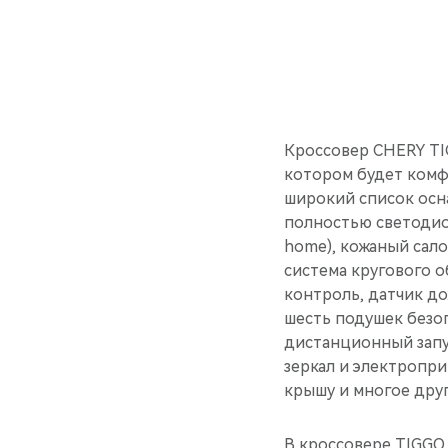
Кроссовер CHERY TIG
котором будет комф
широкий список осн
полностью светодиод
home), кожаный сало
система кругового о
контроль, датчик д
шесть подушек безо
дистанционный запу
зеркал и электропр
крышу и многое друг
В кроссовере TIGGO