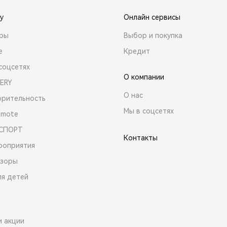
y
Онлайн сервисы
ары
Выбор и покупка
е
Кредит
соцсетях
О компании
ERY
О нас
орительность
Мы в соцсетях
emote
 СПОРТ
Контакты
роприятия
зоры
ля детей
и акции