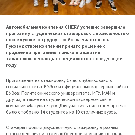
CHERY REMOTE
CHERY И СПОРТ
Автомобильная компания CHERY успешно завершила
НАШИ МЕРОПРИЯТИЯ
программу студенческих стажировок с возможностью
последующего трудоустройства участников.
Руководством компании принято решение о
ВИДЕООБЗОРЫ
продлении программы поиска и развития
талантливых молодых специалистов в следующем
CHERY ДЛЯ ДЕТЕЙ
году.
Приглашение на стажировку было опубликовано в
социальных сетях ВУЗов и официальных карьерных сайтах
ВУЗов: Политехнического университета, МГУ, МАИ и
других, а также на студенческом карьерном сайте
компании «Факультетус». Для участия в пилотном проекте
было отобрано 14 студентов из 10 столичных вузов.
Стажеры прошли двухмесячную стажировку в разных
подразделениях и отделах брендов компании: продаж,