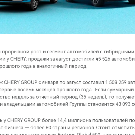
прорывной рост и сегмент автомобилей с гибридными 
и у CHERY: продажи за август достигли 45 526 автомобил
рошлого года в аналогичный период.
CHERY GROUP с января по август составил 1 508 259 ав
 первые восемь месяцев прошлого года. Если суммарны
ство недель за отчётный период (35 недель), то получает
 владельцами автомобилей Группы становится 43 093 с
 у CHERY GROUP более 14,4 миллиона пользователей по
т бизнеса — более 80 стран и регионов. Стоит отметит
тала резидентом списка Fortune Global 500, тем самым 