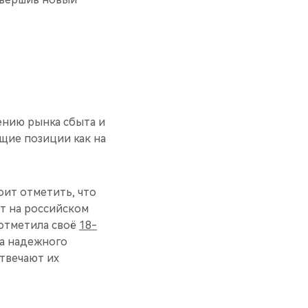
ению рынка сбыта и
щие позиции как на
оит отметить, что
т на российском
 отметила своё
18-
за надежного
отвечают их