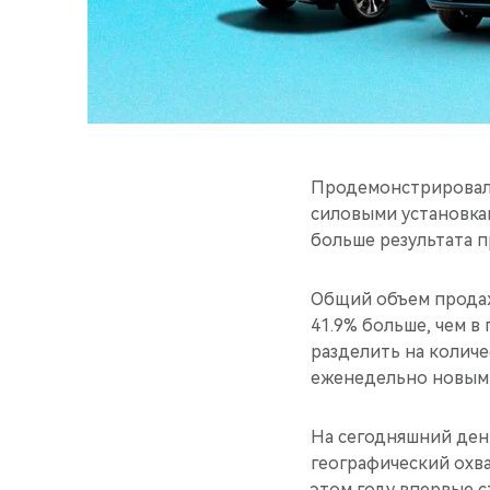
Продемонстрировал 
силовыми установкам
больше результата п
Общий объем продаж 
41.9% больше, чем в
разделить на количе
еженедельно новыми
На сегодняшний день
географический охва
этом году впервые с