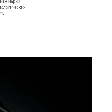
ман марки –
нологических
Y,