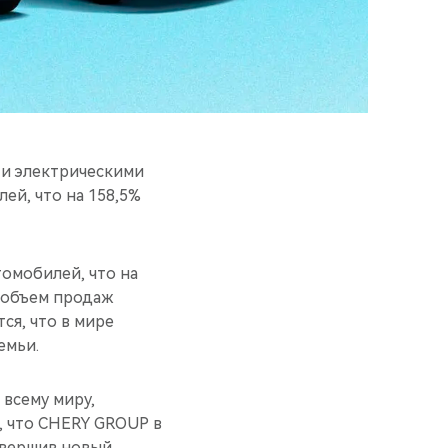
и электрическими
ей, что на 158,5%
томобилей, что на
й объем продаж
ся, что в мире
емьи.
 всему миру,
ь, что CHERY GROUP в
совершив новый