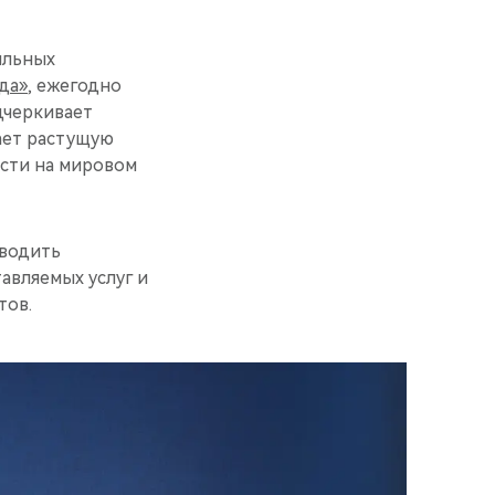
ильных
да»
, ежегодно
дчеркивает
ает растущую
сти на мировом
зводить
авляемых услуг и
тов.