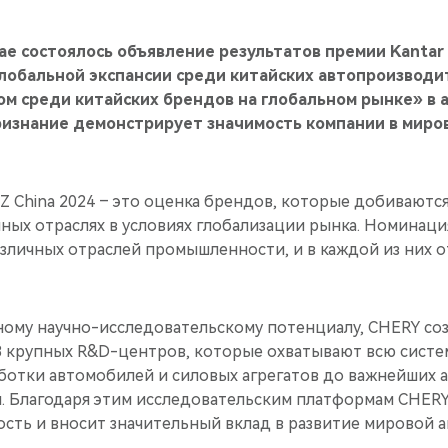
ае состоялось объявление результатов премии Kantar 
лобальной экспансии среди китайских автопроизводи
ом среди китайских брендов на глобальном рынке» в
ризнание демонстрирует значимость компании в миро
dZ China 2024 – это оценка брендов, которые добивают
чных отраслях в условиях глобализации рынка. Номинац
зличных отраслей промышленности, и в каждой из них о
ному научно-исследовательскому потенциалу, CHERY со
 8 крупных R&D-центров, которые охватывают всю систе
аботки автомобилей и силовых агрегатов до важнейших 
. Благодаря этим исследовательским платформам CHER
сть и вносит значительный вклад в развитие мировой 