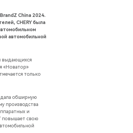
BrandZ China 2024.
телей, CHERY была
 автомобильном
вой автомобильной
ся выдающихся
ия «Новатор»
тмечается только
здала обширную
му производства
аппаратных и
Y повышает свою
автомобильной