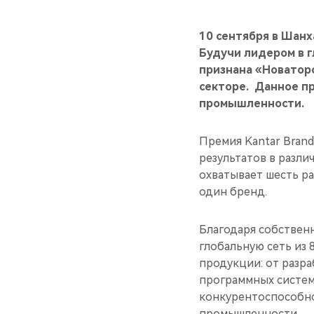
10 сентября в Шанх
Будучи лидером в г
признана «Новатор
секторе. Данное п
промышленности.
Премия Kantar Bran
результатов в разли
охватывает шесть ра
один бренд.
Благодаря собствен
глобальную сеть из
продукции: от разр
программных систем
конкурентоспособно
промышленности.