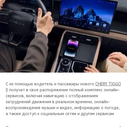
CHERY REMOTE
CHERY И СПОРТ
НАШИ МЕРОПРИЯТИЯ
ВИДЕООБЗОРЫ
CHERY ДЛЯ ДЕТЕЙ
С их помощью водитель и пассажиры нового
CHERY TIGGO
9
получат в свое распоряжение полный комплекс онлайн-
сервисов, включая навигацию с отображением
затруднений движения в реальном времени, онлайн-
воспроизведение музыки и видео, информацию о погоде,
а также доступ к социальным сетям и другим сервисам.