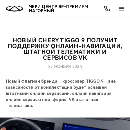
ЧЕРИ ЦЕНТР ЯР-ПРЕМИУМ
НАГОРНЫЙ
НОВЫЙ CHERY TIGGO 9 ПОЛУЧИТ
ОНЛАЙН СЕРВИСЫ
ПОКУПАТЕЛЯМ
ВЛАДЕЛЬЦАМ
О КОМПАНИИ
МИР CHERY
МОДЕЛИ
АКЦИИ
ПОДДЕРЖКУ ОНЛАЙН-НАВИГАЦИИ,
ШТАТНОЙ ТЕЛЕМАТИКИ И
СЕРВИСОВ VK
ВЫБОР И ПОКУПКА
СЕРВИС
АКСЕССУАРЫ
ВЫГОДЫ И АКЦИИ
ВЫБОР И ПОКУПКА
О НАС
ВСЕ МОДЕЛИ
27 НОЯБРЯ 2024
КРЕДИТ И СТРАХОВАНИЕ
ЗАПЧАСТИ И АКСЕССУАРЫ
О БРЕНДЕ
КРЕДИТ
МЫ В СОЦСЕТЯХ
КРОССОВЕРЫ
Новый флагман бренда – кроссовер TIGGO 9 – вне
ПОДДЕРЖКА
CHERY В СОЦСЕТЯХ
зависимости от комплектации будет оснащен
штатными онлайн сервисами: онлайн навигация,
СЕДАНЫ
онлайн сервисы платформы VK и штатная
CHERY CONNECT
ЛЮДИ CHERY
телематика.
НОВИНКИ
БЛАГОТВОРИТЕЛЬНОСТЬ