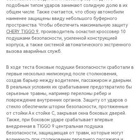
подобным типом ударов занимают солидную долю в их
общем числе. Также считается, что сбоку автомобили
наименее защищены ввиду небольшого буферного
пространства. Чтобы обеспечить максимальную защиту
CHERY TIGGO 9
, производитель оснастил кроссовер 10
подушками безопасности, усиленной конструкцией
корпуса, а также системой автоматического экстренного
вызова аварийных служб.
В ходе теста боковые подушки безопасности сработали в
первые несколько милисекунд после столкновения,
создав барьер между водителем, пассажиром и дверьми.
В реальных условиях их срабатывание предотвратило бы
серьезные травмы, например переломы ребер и
повреждение внутренних органов. Защиту от ударов о
стекло обеспечили шторки безопасности, протяженные
от стойки А к стойке С, закрывая окна боковых дверей.
Также, при боковом ударе срабатывает впервые
внедренная в TIGGO 9 центральная подушка
безопасности, защищающая от травм, которые могут
возникнуть при столкновении переднего пассажира и