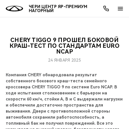
ЧЕРИ ЦЕНТР ЯР-ПРЕМИУМ
НАГОРНЫЙ
CHERY TIGGO 9 ПРОШЕЛ БОКОВОЙ
ОНЛАЙН СЕРВИСЫ
ПОКУПАТЕЛЯМ
ВЛАДЕЛЬЦАМ
О КОМПАНИИ
МИР CHERY
МОДЕЛИ
АКЦИИ
КРАШ-ТЕСТ ПО СТАНДАРТАМ EURO
NCAP
ВЫБОР И ПОКУПКА
СЕРВИС
АКСЕССУАРЫ
ВЫГОДЫ И АКЦИИ
ВЫБОР И ПОКУПКА
О НАС
ВСЕ МОДЕЛИ
24 ЯНВАРЯ 2025
КРЕДИТ И СТРАХОВАНИЕ
ЗАПЧАСТИ И АКСЕССУАРЫ
О БРЕНДЕ
КРЕДИТ
МЫ В СОЦСЕТЯХ
Компания CHERY обнародовала результат
КРОССОВЕРЫ
собственного бокового краш-теста семейного
ПОДДЕРЖКА
CHERY В СОЦСЕТЯХ
кроссовера CHERY TIGGO 9 по системе Euro NCAP. В
СЕДАНЫ
ходе испытания столкновением с барьером на
скорости 60 км/ч, стойки А, B и C выдержали нагрузки
CHERY CONNECT
ЛЮДИ CHERY
и обеспечили достаточно пространства для
НОВИНКИ
выживания. Двери с противоположной стороны
БЛАГОТВОРИТЕЛЬНОСТЬ
автомобиля сохранили работоспособность, а
топливный бак не получил повреждений. Все это