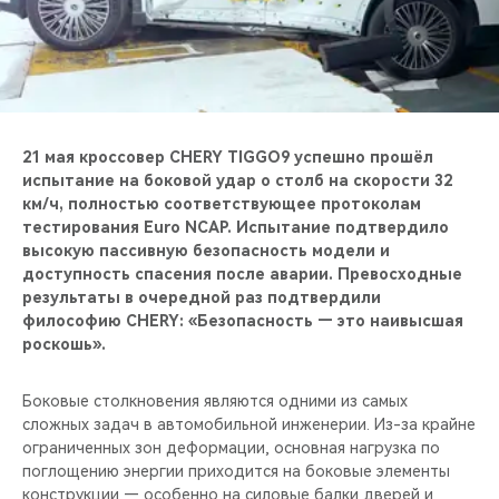
CHERY REMOTE
CHERY И СПОРТ
НАШИ МЕРОПРИЯТИЯ
21 мая кроссовер CHERY TIGGO9 успешно прошёл
ВИДЕООБЗОРЫ
испытание на боковой удар о столб на скорости 32
км/ч, полностью соответствующее протоколам
тестирования Euro NCAP. Испытание подтвердило
CHERY ДЛЯ ДЕТЕЙ
высокую пассивную безопасность модели и
доступность спасения после аварии. Превосходные
результаты в очередной раз подтвердили
философию CHERY: «Безопасность — это наивысшая
роскошь».
Боковые столкновения являются одними из самых
сложных задач в автомобильной инженерии. Из-за крайне
ограниченных зон деформации, основная нагрузка по
поглощению энергии приходится на боковые элементы
конструкции — особенно на силовые балки дверей и