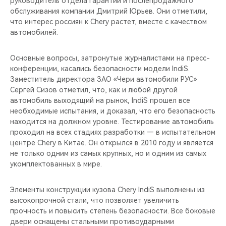
руководитель отдела гарантии и послепродажного
CHERY REMOTE
обслуживания компании Дмитрий Юрьев. Они отметили,
что интерес россиян к Chery растет, вместе с качеством
CHERY И СПОРТ
автомобилей.
НАШИ МЕРОПРИЯТИЯ
Основные вопросы, затронутые журналистами на пресс-
конференции, касались безопасности модели IndiS.
ВИДЕООБЗОРЫ
Заместитель директора ЗАО «Чери автомобили РУС»
Сергей Сизов отметил, что, как и любой другой
автомобиль выходящий на рынок, IndiS прошел все
CHERY ДЛЯ ДЕТЕЙ
необходимые испытания, и доказал, что его безопасность
находится на должном уровне. Тестирование автомобиль
проходил на всех стадиях разработки — в испытательном
центре Chery в Китае. Он открылся в 2010 году и является
не только одним из самых крупных, но и одним из самых
укомплектованных в мире.
Элементы конструкции кузова Chery IndiS выполнены из
высокопрочной стали, что позволяет увеличить
прочность и повысить степень безопасности. Все боковые
двери оснащены стальными противоударными