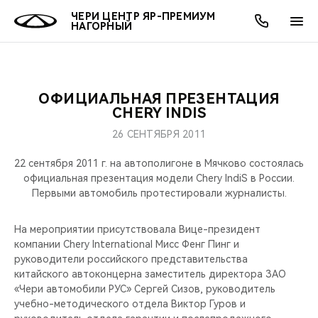
ЧЕРИ ЦЕНТР ЯР-ПРЕМИУМ
НАГОРНЫЙ
ОФИЦИАЛЬНАЯ ПРЕЗЕНТАЦИЯ
ОНЛАЙН СЕРВИСЫ
ПОКУПАТЕЛЯМ
ВЛАДЕЛЬЦАМ
О КОМПАНИИ
МИР CHERY
МОДЕЛИ
АКЦИИ
CHERY INDIS
26 СЕНТЯБРЯ 2011
ВЫБОР И ПОКУПКА
СЕРВИС
АКСЕССУАРЫ
ВЫГОДЫ И АКЦИИ
ВЫБОР И ПОКУПКА
О НАС
ВСЕ МОДЕЛИ
22 сентября 2011 г. на автополигоне в Мячково состоялась
КРЕДИТ И СТРАХОВАНИЕ
ЗАПЧАСТИ И АКСЕССУАРЫ
О БРЕНДЕ
КРЕДИТ
МЫ В СОЦСЕТЯХ
официальная презентация модели Chery IndiS в России.
КРОССОВЕРЫ
Первыми автомобиль протестировали журналисты.
ПОДДЕРЖКА
CHERY В СОЦСЕТЯХ
СЕДАНЫ
На мероприятии присутствовала Вице-президент
компании Chery International Мисс Фенг Пинг и
CHERY CONNECT
ЛЮДИ CHERY
руководители российского представительства
НОВИНКИ
китайского автоконцерна заместитель директора ЗАО
БЛАГОТВОРИТЕЛЬНОСТЬ
«Чери автомобили РУС» Сергей Сизов, руководитель
учебно-методического отдела Виктор Гуров и