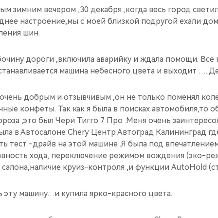
м зимним вечером ,30 декабря ,когда весь город светил
нее настроение,мы с моей близкой подругой ехали домо
ления шин.
бочину дороги ,включила аварийку и ждала помощи. Все 
останавливается машина небесного цвета и выходит …..
очень добрым и отзывчивым ,он не только поменял коле
ные конфеты. Так как я была в поисках автомобиля,то о
оза ,это был Чери Тигго 7 Про .Меня очень заинтересов
ыла в Автосалоне Chery Центр Автоград Калининград гд
ь тест -драйв на этой машине .Я была под впечатление
авность хода, переключение режимом вождения (эко-ре
салона,наличие круиз-контроля ,и функции AutoHold (с
ь эту машину…и купила ярко-красного цвета.