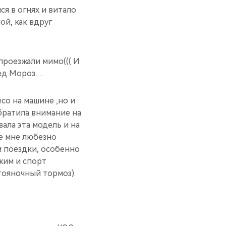
ся в огнях и витало
й, как вдруг
проезжали мимо((( И
Дед Мороз…
со на машине ,но и
братила внимание на
ала эта модель и на
е мне любезно
м поездки, особенно
жим и спорт
тояночный тормоз).