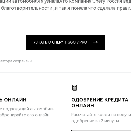
ации автомобиля я узнала,что компания Chery Россия ве
 благотворительности ,и так я поняла что сделала прав
УЗНАТЬ О CHERY TIGGO 7 PRO
 автора сохранены
Ь ОНЛАЙН
ОДОБРЕНИЕ КРЕДИТА
ОНЛАЙН
е подходящий автомобиль
Рассчитайте кредит и получ
забронируйте его онлайн
одобрение за 2 минуты