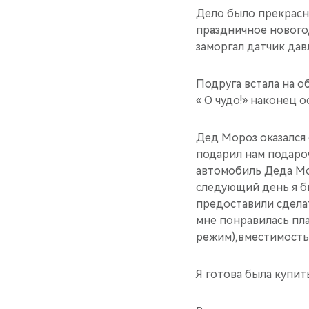
Дело было прекрасны
праздничное новогод
заморгал датчик дав
Подруга встала на о
« О чудо!» наконец 
Дед Мороз оказался 
подарил нам подароч
автомобиль Деда Мор
следующий день я б
предоставили сделат
мне понравилась пл
режим),вместимость 
Я готова была купит