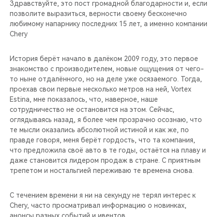
CHERY REMOTE
Здравствуйте, это пост громадной благодарности и, если
позволите выразиться, верности своему бесконечно
любимому напарнику последних 15 лет, а именно компании
CHERY И СПОРТ
Chery
НАШИ МЕРОПРИЯТИЯ
История берёт начало в далёком 2009 году, это первое
знакомство с производителем, новые ощущения от чего-
ВИДЕООБЗОРЫ
то ныне отдалённого, но на деле уже осязаемого. Тогда,
проехав свои первые несколько метров на ней, Vortex
Estina, мне показалось, что, наверное, наше
CHERY ДЛЯ ДЕТЕЙ
сотрудничество не остановится на этом. Сейчас,
оглядываясь назад, я более чем прозрачно осознаю, что
те мысли оказались абсолютной истиной и как же, по
правде говоря, меня берёт гордость, что та компания,
что предложила своё авто в те годы, остаётся на плаву и
даже становится лидером продаж в стране. С приятным
трепетом и ностальгией переживаю те времена снова.
С течением времени я ни на секунду не терял интерес к
Chery, часто просматривал информацию о новинках,
анонсы разных событий и ивентов.