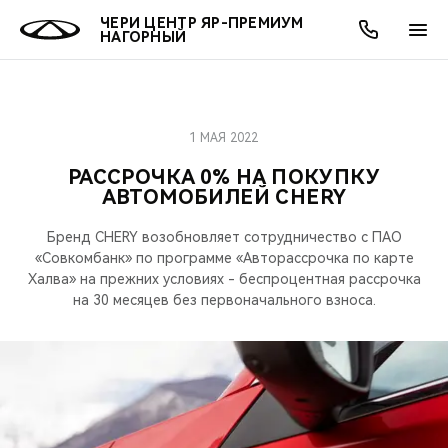
ЧЕРИ ЦЕНТР ЯР-ПРЕМИУМ
НАГОРНЫЙ
1 МАЯ 2022
ОНЛАЙН СЕРВИСЫ
ПОКУПАТЕЛЯМ
ВЛАДЕЛЬЦАМ
О КОМПАНИИ
МИР CHERY
МОДЕЛИ
АКЦИИ
РАССРОЧКА 0% НА ПОКУПКУ
АВТОМОБИЛЕЙ CHERY
ВЫБОР И ПОКУПКА
СЕРВИС
АКСЕССУАРЫ
ВЫГОДЫ И АКЦИИ
ВЫБОР И ПОКУПКА
О НАС
ВСЕ МОДЕЛИ
Бренд CHERY возобновляет сотрудничество с ПАО
КРЕДИТ И СТРАХОВАНИЕ
ЗАПЧАСТИ И АКСЕССУАРЫ
О БРЕНДЕ
КРЕДИТ
МЫ В СОЦСЕТЯХ
«Совкомбанк» по программе «Авторассрочка по карте
КРОССОВЕРЫ
Халва» на прежних условиях - беспроцентная рассрочка
ПОДДЕРЖКА
CHERY В СОЦСЕТЯХ
на 30 месяцев без первоначального взноса.
СЕДАНЫ
CHERY CONNECT
ЛЮДИ CHERY
НОВИНКИ
БЛАГОТВОРИТЕЛЬНОСТЬ