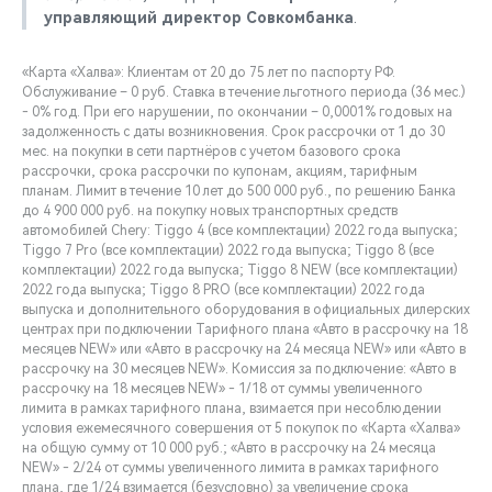
управляющий директор Совкомбанка
.
«Карта «Халва»: Клиентам от 20 до 75 лет по паспорту РФ.
Обслуживание – 0 руб. Ставка в течение льготного периода (36 мес.)
- 0% год. При его нарушении, по окончании – 0,0001% годовых на
задолженность с даты возникновения. Срок рассрочки от 1 до 30
мес. на покупки в сети партнёров с учетом базового срока
рассрочки, срока рассрочки по купонам, акциям, тарифным
планам. Лимит в течение 10 лет до 500 000 руб., по решению Банка
до 4 900 000 руб. на покупку новых транспортных средств
автомобилей Chery: Tiggo 4 (все комплектации) 2022 года выпуска;
Tiggo 7 Pro (все комплектации) 2022 года выпуска; Tiggo 8 (все
комплектации) 2022 года выпуска; Tiggo 8 NEW (все комплектации)
2022 года выпуска; Tiggo 8 PRO (все комплектации) 2022 года
выпуска и дополнительного оборудования в официальных дилерских
центрах при подключении Тарифного плана «Авто в рассрочку на 18
месяцев NEW» или «Авто в рассрочку на 24 месяца NEW» или «Авто в
рассрочку на 30 месяцев NEW». Комиссия за подключение: «Авто в
рассрочку на 18 месяцев NEW» - 1/18 от суммы увеличенного
лимита в рамках тарифного плана, взимается при несоблюдении
условия ежемесячного совершения от 5 покупок по «Карта «Халва»
на общую сумму от 10 000 руб.; «Авто в рассрочку на 24 месяца
NEW» - 2/24 от суммы увеличенного лимита в рамках тарифного
плана, где 1/24 взимается (безусловно) за увеличение срока